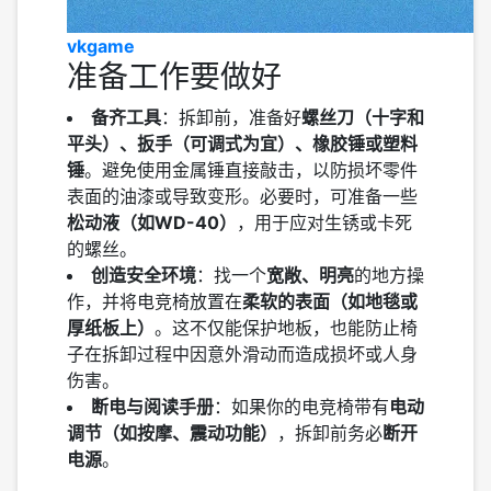
vkgame
准备工作要做好
备齐工具
：拆卸前，准备好
螺丝刀（十字和
平头）、扳手（可调式为宜）、橡胶锤或塑料
锤
。避免使用金属锤直接敲击，以防损坏零件
表面的油漆或导致变形。必要时，可准备一些
松动液（如WD-40）
，用于应对生锈或卡死
的螺丝。
创造安全环境
：找一个
宽敞、明亮
的地方操
作，并将电竞椅放置在
柔软的表面（如地毯或
厚纸板上）
。这不仅能保护地板，也能防止椅
子在拆卸过程中因意外滑动而造成损坏或人身
伤害。
断电与阅读手册
：如果你的电竞椅带有
电动
调节（如按摩、震动功能）
，拆卸前务必
断开
电源
。