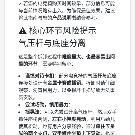
> 若您的电竞椅购买时间较早，部分信息可能
与当前情况略有出入。为确保最佳效果，建议
将此指南与您的
产品说明书
结合参考。
⚠️ 核心环节风险提示
气压杆与底座分离
这是整个拆卸过程中
难度最大、也最容易出问
题的环节
，需要特别留心：
谨慎对待卡扣
：部分电竞椅的气压杆与底座
连接处设计有
金属卡簧或插销
。拆卸时请仔细
观察，勿盲目用力，以免损坏卡扣导致无法重
新安装。
尝试巧劲，慎用暴力
：
摇晃法
：可以先尝试升高气压杆，然后双手
抓住座椅两侧，
左右小幅度晃动
，利用巧劲儿
使其松动。也有用户分享经验，通过
踩住五星
脚的两个支爪，双手握住坐垫上下晃动
，也可