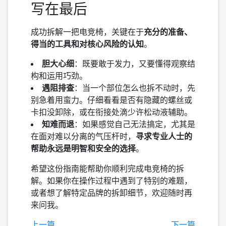
写在最后
成功拆解一把电竞椅，关键在于
充分的准备、
得当的工具和对核心风险的认知
。
胆大心细
：既要敢于发力，又要懂得观察结
构和运用巧劲。
遇阻排查
：当一个部位怎么也拆不动时，先
别急着用蛮力。仔细看看是否有隐藏的螺丝或
卡扣没卸除，或在衔接处滴少许松动液辅助。
知难而退
：如果感觉自己无法搞定，尤其是
在面对难以分离的气压杆时，
寻求专业人士的
帮助永远是明智和安全的选择
。
希望这份指南能帮助你顺利完成电竞椅的拆
解。如果你在操作过程中遇到了特别的难题，
或者想了解特定品牌的拆卸细节，欢迎随时再
来问我。
上一篇
下一篇