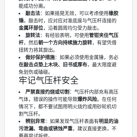
能成功分离。
敲击法
：如果摇晃无效，可以考虑使用
橡胶
锤
。敲击时，应对应对准底座与气压杆连接的
金属环部位
，沿着圆周均匀受力敲击。
旋转法
：有经验表明，可使用
管钳夹住气压
杆
，然后
朝一个方向持续施力旋转
，有望凭借
扭转力将其旋出。
做好保护措施
：如果必须使用金属锤，务必
在敲击点垫上木块、旧书或厚布
，最大限度避
免划伤或磕碰。
牢记气压杆安全
严禁直接灼烧或切割
：气压杆内部充有高压
气体，错误的操作可能导致
爆炸风险
。在任何
情况下，都不要试图用明火烧灼或用砂轮机切
割气压杆。
辨别异常
：如果发现气压杆表面有
明显的油
污泄漏、弯曲或锈蚀严重
，建议直接更换，不
要再尝试拆修。