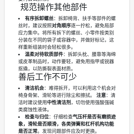
️ 规范操作其他部件
有序拆卸螺丝
：拆卸椅背、扶手等部件的螺
丝时，建议按照
对角顺序
逐一拧松，避免局部
应力集中。将所有拆下的螺丝、小零件按类别
分装在不同的袋子或容器中，并做好标记，这
样重新组装时会轻松很多。
温柔对待软质部件
：拆卸头枕、腰靠等海绵
或皮革制品时，动作要轻，避免用指甲或锐器
抠撬，以防撕裂表面材质。
善后工作不可少
清洁机会
：难得拆开，可以利用这个机会对
椅身骨架、滑轮等进行除尘和擦拭。️
注意
：清
洁时建议使用
中性清洁剂
，切勿使用强酸强碱
类腐蚀性液体。
检查与归位
：仔细检查
气压杆是否有磨损迹
象，滑轮是否顺滑，各类弹簧和杠杆机构功能
是否正常
。发现问题部件应及时更换。